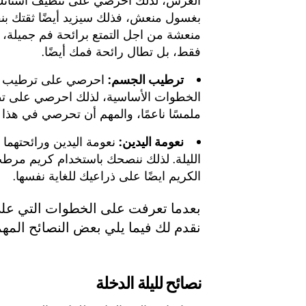
العرس، لذلك احرصي على تنظيف أسنانك 
بغسول منعش، فذلك سيزيد أيضًا ثقتك بن
منعشة من اجل التمتع برائحة فم جميلة، ل
فقط، بل تطال رائحة فمك أيضًا.
ترطيب الجسم:
احرصي على ترطيب جسم
الخطوات الأساسية، لذلك احرصي على ت
ملمسًا ناعمًا، والمهم أن تحرصي في هذا 
نعومة اليدين:
نعومة اليدين ورائحتهما 
الليلة. لذلك ننصحك باستخدام كريم مر
الكريم ايضًا على ذراعيك للغاية نفسها.
بعدما تعرفت على الخطوات التي على 
نقدم لك فيما يلي بعض النصائح المه
نصائح لليلة الدخلة