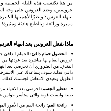
من هنا تكتسب هذه الليلة الحميمة وال
عروسين، وعند العروس على وجه الخ
انتهاء العرس؟ ونظرًا لأهميتها الكبيرة،
مميزة ورائعة وبالطبع هادئة ومثيرة!
ماذا تفعل العروس بعد انتهاء العر
الحصول حمام دافئ:
الحمام الدافئ جز
عروس القيام بها مباشرة بعد عودتها من ا
الفندق. من الضروري أن تحرصي بعد انت
دافئ فذلك سوف يساعدك على الاسترخاء و
الطويل وتعيدي الانتعاش لجسمك كذلك.
تعطير الجسم:
احرصي بعد الانتهاء من
طيبة وليست قوية والتي ستأسر حواس ع
رائحة الفم:
رائحة الفم من الأمور المهم