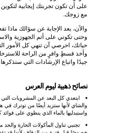
على أن تكون تجربتك إيجابية لتكوين 
مع زوجك.
والآن، بعد الإجابة عن سؤالك ماذا تف
وحتى تكوني على أتم الجهوزية والاست
حياتك، احرصي آن تنهي كل الأمور الت
وأخذ قسطٍ وافرٍ من الراحة للاسترخا
جيدًا واتباع الإرشادات التي سنذكرها تب
نصائح ذهبية ليوم العرس
ابتعدي كل البعد عن المشروبات التي 
والشاي لأنها ستزيد أيضًا من توترك في هذه 
واستبدليها بالماء الذي ينطوي على فوائد
تجنبي تناول المأكولات الحارة والحد 
خصوصًا قبل فترة من الزفاف لأنها قد تؤد