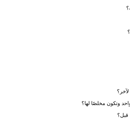
؟
؟
لآخر؟
حد وتكون مخلصًا لها؟
 قبل؟