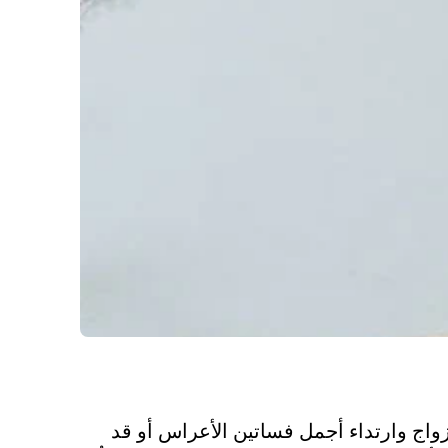
زواج وارتداء أجمل فساتين الأعراس أو قد