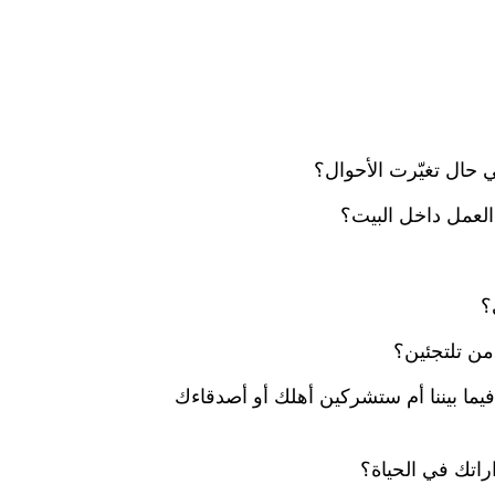
حال تغيّرت الأحوال؟
لعمل داخل البيت؟
؟
من تلتجئين؟
يما بيننا أم ستشركين أهلك أو أصدقاءك
اتك في الحياة؟